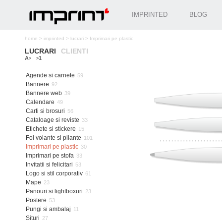
IMPRINTED
BLOG
home
>
imprinted
>
lucrari
>
Imprimari pe plastic
LUCRARI
CLIENTI
A
1
>
>
Agende si carnete
59
Bannere
92
Bannere web
39
Calendare
49
Carti si brosuri
56
Cataloage si reviste
33
Etichete si stickere
15
Foi volante si pliante
101
Imprimari pe plastic
30
Imprimari pe stofa
33
Invitatii si felicitari
53
Logo si stil corporativ
61
Mape
23
Panouri si lightboxuri
23
Postere
53
Pungi si ambalaj
11
Situri
27