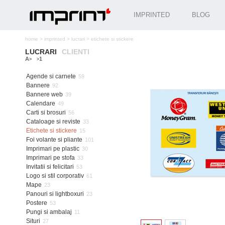
IMPRINTED
BLOG
home
>
imprinted
>
lucrari
>
etichete si stickere
LUCRARI
CLIENTI
A
1
>
>
Agende si carnete
59
Bannere
92
Bannere web
39
Calendare
49
Carti si brosuri
56
Cataloage si reviste
33
Etichete si stickere
15
Foi volante si pliante
101
Imprimari pe plastic
30
Imprimari pe stofa
33
Invitatii si felicitari
53
Logo si stil corporativ
61
Mape
23
Panouri si lightboxuri
23
Postere
53
Pungi si ambalaj
11
Situri
27