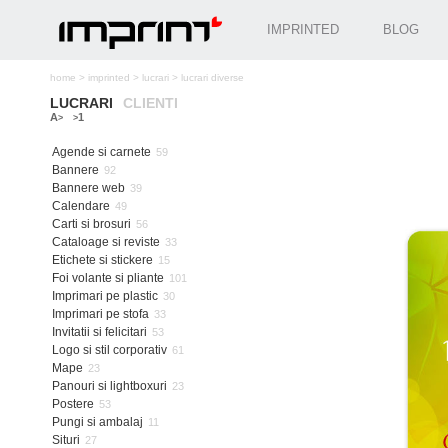
IMPRINTED
BLOG
home
>
imprinted
>
lucrari
>
lucrari diverse
LUCRARI
CLIENTI
A
1
>
>
Agende si carnete
59
Bannere
92
Bannere web
39
Calendare
49
Carti si brosuri
56
Cataloage si reviste
33
Etichete si stickere
15
Foi volante si pliante
101
Imprimari pe plastic
30
Imprimari pe stofa
33
Invitatii si felicitari
53
Logo si stil corporativ
61
Mape
23
Panouri si lightboxuri
23
Postere
53
Pungi si ambalaj
11
Situri
27