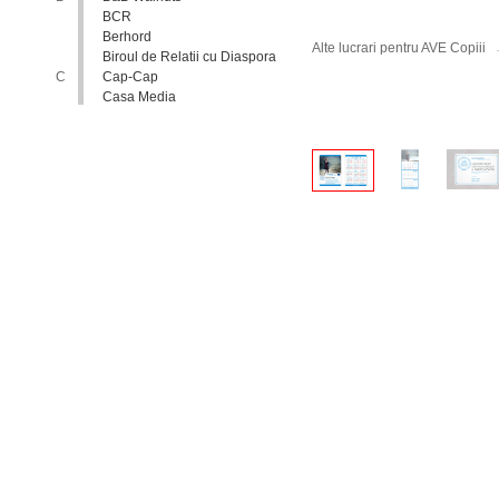
BCR
Berhord
Alte lucrari pentru AVE Copiii
Biroul de Relatii cu Diaspora
C
Cap-Cap
Casa Media
Casa Spa
Catholic Relief Services
Coalitia Nediscriminare
Coca-Cola
Comisia Nationala pentru
Consultari si Negocieri
Colective
Confederatia Nationala a
Patronatului
Conferinta Nationala
Implementarea Conventiei
ONU cu Privire la Drepturile
Copilului in Republica
Moldova: de la Deziderat la
Realitate
Consiliul Europei
Consiliul National al
Tineretului din Moldova
Consiliul National pentru
Asistenta Juridica Garantata de
Stat
Cool radio