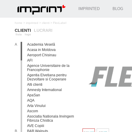
IMPRINTED
BLOG
home
>
imprinted
>
clienti
>
FlexLabel
CLIENTI
LUCRARI
lista
logo
A
Academia Veselă
Acasa in Moldova
Aeroport Chisinau
AFI
Agence Universitaire de la
Francophonie
Agentia Elvetiana pentru
Dezvoltare si Cooperare
Alti clienti
Amnesty International
ApaSan
AQA
Arta Vinului
Ascom
Asociatia Nationala Invingem
Fibroza Chistica
AVE Copiii
B
B&B Walnuts