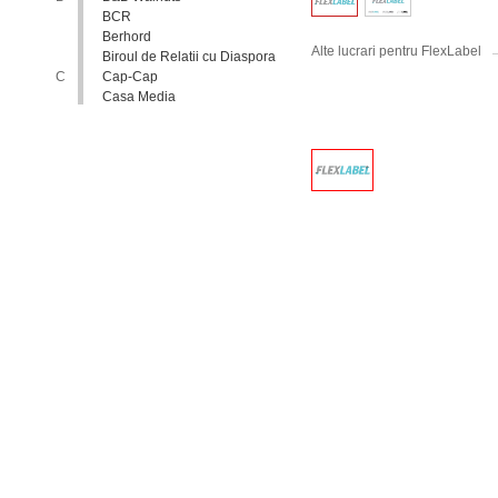
BCR
Berhord
Alte lucrari pentru FlexLabel
Biroul de Relatii cu Diaspora
C
Cap-Cap
Casa Media
Casa Spa
Catholic Relief Services
Coalitia Nediscriminare
Coca-Cola
Comisia Nationala pentru
Consultari si Negocieri
Colective
Confederatia Nationala a
Patronatului
Conferinta Nationala
Implementarea Conventiei
ONU cu Privire la Drepturile
Copilului in Republica
Moldova: de la Deziderat la
Realitate
Consiliul Europei
Consiliul National al
Tineretului din Moldova
Consiliul National pentru
Asistenta Juridica Garantata de
Stat
Cool radio