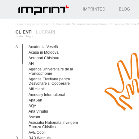
IMPRINTED
BLOG
home
>
imprinted
>
clienti
>
Conferinta Nationala Implementarea Conventiei ONU cu Privi
CLIENTI
LUCRARI
lista
logo
A
Academia Veselă
Acasa in Moldova
Aeroport Chisinau
AFI
Agence Universitaire de la
Francophonie
Agentia Elvetiana pentru
Dezvoltare si Cooperare
Alti clienti
Amnesty International
ApaSan
AQA
Arta Vinului
Ascom
Asociatia Nationala Invingem
Fibroza Chistica
AVE Copiii
B
B&B Walnuts