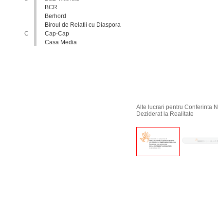
BCR
Berhord
Biroul de Relatii cu Diaspora
C
Cap-Cap
Casa Media
Casa Spa
Catholic Relief Services
Coalitia Nediscriminare
Coca-Cola
Comisia Nationala pentru
Consultari si Negocieri
Colective
Alte lucrari pentru Conferinta
Confederatia Nationala a
Deziderat la Realitate
Patronatului
Conferinta Nationala
Implementarea Conventiei
ONU cu Privire la Drepturile
Copilului in Republica
Moldova: de la Deziderat la
Realitate
Consiliul Europei
Consiliul National al
Tineretului din Moldova
Consiliul National pentru
Asistenta Juridica Garantata de
Stat
Cool radio