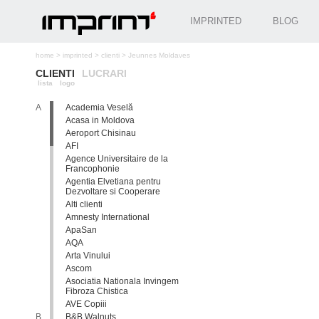
IMPRINTED
BLOG
home
>
imprinted
>
clienti
>
Jeunnes Moldaves
CLIENTI
LUCRARI
lista
logo
A
Academia Veselă
Acasa in Moldova
Aeroport Chisinau
AFI
Agence Universitaire de la
Francophonie
Agentia Elvetiana pentru
Dezvoltare si Cooperare
Alti clienti
Amnesty International
ApaSan
AQA
Arta Vinului
Ascom
Asociatia Nationala Invingem
Fibroza Chistica
AVE Copiii
B
B&B Walnuts