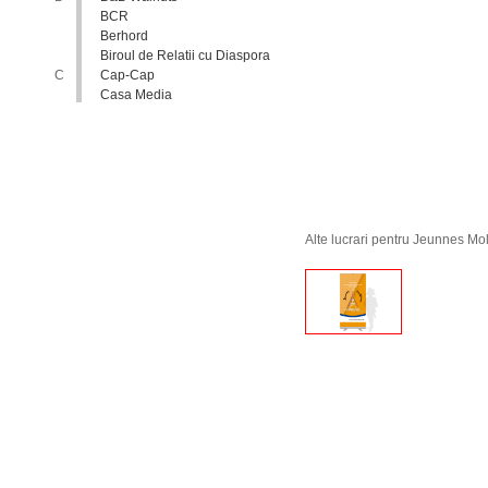
BCR
Berhord
Biroul de Relatii cu Diaspora
C
Cap-Cap
Casa Media
Casa Spa
Catholic Relief Services
Coalitia Nediscriminare
Coca-Cola
Comisia Nationala pentru
Consultari si Negocieri
Colective
Alte lucrari pentru Jeunnes M
Confederatia Nationala a
Patronatului
Conferinta Nationala
Implementarea Conventiei
ONU cu Privire la Drepturile
Copilului in Republica
Moldova: de la Deziderat la
Realitate
Consiliul Europei
Consiliul National al
Tineretului din Moldova
Consiliul National pentru
Asistenta Juridica Garantata de
Stat
Cool radio