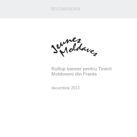
RECOMANDARI
Rollup banner pentru Tinerii
Moldoveni din Franta
decembrie 2013