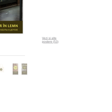
Vezi si alte
postere (53)