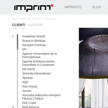
IMPRINTED
BLOG
home
>
imprinted
>
clienti
>
TOR design
CLIENTI
LUCRARI
lista
logo
A
Academia Veselă
Acasa in Moldova
Aeroport Chisinau
AFI
Agence Universitaire de la
Francophonie
Agentia Elvetiana pentru
Dezvoltare si Cooperare
Alti clienti
Amnesty International
ApaSan
AQA
Arta Vinului
Ascom
Asociatia Nationala Invingem
Fibroza Chistica
AVE Copiii
B
B&B Walnuts