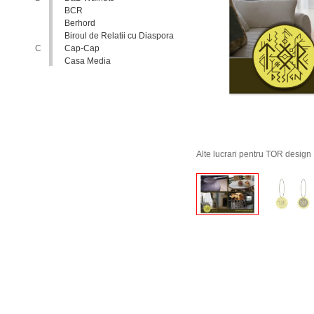
BCR
Berhord
Biroul de Relatii cu Diaspora
C
Cap-Cap
Casa Media
Casa Spa
Catholic Relief Services
Coalitia Nediscriminare
Coca-Cola
Comisia Nationala pentru
Consultari si Negocieri
Colective
Alte lucrari pentru TOR design
Confederatia Nationala a
Patronatului
Conferinta Nationala
Implementarea Conventiei
ONU cu Privire la Drepturile
Copilului in Republica
Moldova: de la Deziderat la
Realitate
Consiliul Europei
Consiliul National al
Tineretului din Moldova
Consiliul National pentru
Asistenta Juridica Garantata de
Stat
Cool radio