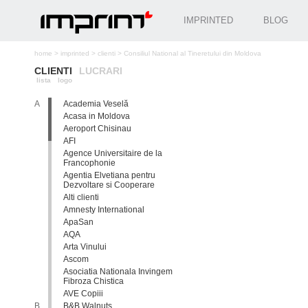
IMPRINTED
BLOG
home
>
imprinted
>
clienti
>
Consiliul National al Tineretului din Moldova
CLIENTI
LUCRARI
lista
logo
A
Academia Veselă
Acasa in Moldova
Aeroport Chisinau
AFI
Agence Universitaire de la
Francophonie
Agentia Elvetiana pentru
Dezvoltare si Cooperare
Alti clienti
Amnesty International
ApaSan
AQA
Arta Vinului
Ascom
Asociatia Nationala Invingem
Fibroza Chistica
AVE Copiii
B
B&B Walnuts