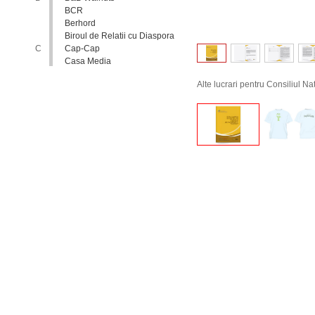
BCR
Berhord
Biroul de Relatii cu Diaspora
C
Cap-Cap
Casa Media
Casa Spa
Alte lucrari pentru Consiliul Na
Catholic Relief Services
Coalitia Nediscriminare
Coca-Cola
Comisia Nationala pentru
Consultari si Negocieri
Colective
Confederatia Nationala a
Patronatului
Conferinta Nationala
Implementarea Conventiei
ONU cu Privire la Drepturile
Copilului in Republica
Moldova: de la Deziderat la
Realitate
Consiliul Europei
Consiliul National al
Tineretului din Moldova
Consiliul National pentru
Asistenta Juridica Garantata de
Stat
Cool radio