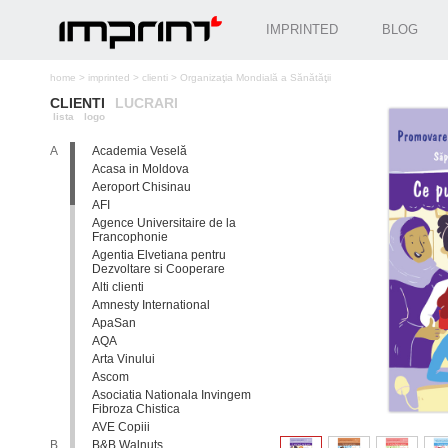
IMPRINTED
BLOG
home
>
imprinted
>
clienti
>
Organizaţia Mondială a Sănătăţii
CLIENTI
LUCRARI
lista
logo
A
Academia Veselă
Acasa in Moldova
Aeroport Chisinau
AFI
Agence Universitaire de la
Francophonie
Agentia Elvetiana pentru
Dezvoltare si Cooperare
Alti clienti
Amnesty International
ApaSan
AQA
Arta Vinului
Ascom
Asociatia Nationala Invingem
Fibroza Chistica
AVE Copiii
B
B&B Walnuts