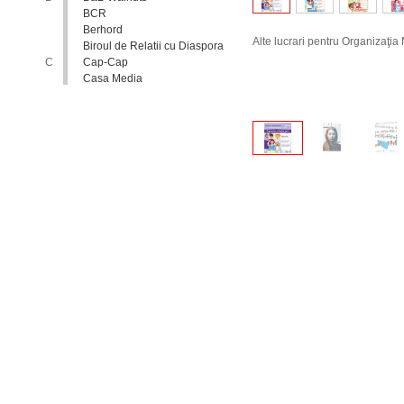
BCR
Berhord
Alte lucrari pentru Organizaţia
Biroul de Relatii cu Diaspora
C
Cap-Cap
Casa Media
Casa Spa
Catholic Relief Services
Coalitia Nediscriminare
Coca-Cola
Comisia Nationala pentru
Consultari si Negocieri
Colective
Confederatia Nationala a
Patronatului
Conferinta Nationala
Implementarea Conventiei
ONU cu Privire la Drepturile
Copilului in Republica
Moldova: de la Deziderat la
Realitate
Consiliul Europei
Consiliul National al
Tineretului din Moldova
Consiliul National pentru
Asistenta Juridica Garantata de
Stat
Cool radio