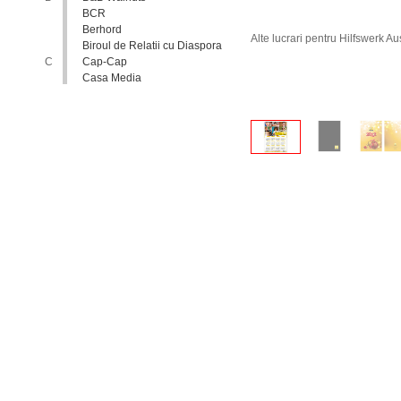
BCR
Berhord
Alte lucrari pentru Hilfswerk Au
Biroul de Relatii cu Diaspora
C
Cap-Cap
Casa Media
Casa Spa
Catholic Relief Services
Coalitia Nediscriminare
Coca-Cola
Comisia Nationala pentru
Consultari si Negocieri
Colective
Confederatia Nationala a
Patronatului
Conferinta Nationala
Implementarea Conventiei
ONU cu Privire la Drepturile
Copilului in Republica
Moldova: de la Deziderat la
Realitate
Consiliul Europei
Consiliul National al
Tineretului din Moldova
Consiliul National pentru
Asistenta Juridica Garantata de
Stat
Cool radio