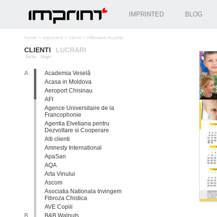
IMPRINTED
BLOG
home
>
imprinted
>
clienti
>
Hilfswerk Austria
CLIENTI
LUCRARI
lista
logo
A
Academia Veselă
Acasa in Moldova
Aeroport Chisinau
AFI
Agence Universitaire de la
Francophonie
Agentia Elvetiana pentru
Dezvoltare si Cooperare
Alti clienti
Amnesty International
ApaSan
AQA
Arta Vinului
Ascom
Asociatia Nationala Invingem
Fibroza Chistica
AVE Copiii
B
B&B Walnuts