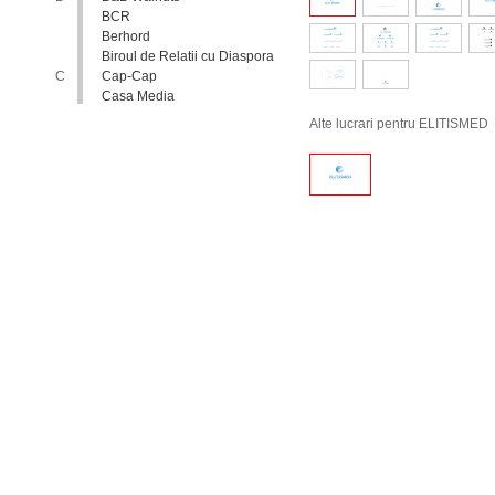
BCR
Berhord
Biroul de Relatii cu Diaspora
C
Cap-Cap
Casa Media
Casa Spa
Alte lucrari pentru ELITISMED
Catholic Relief Services
Coalitia Nediscriminare
Coca-Cola
Comisia Nationala pentru
Consultari si Negocieri
Colective
Confederatia Nationala a
Patronatului
Conferinta Nationala
Implementarea Conventiei
ONU cu Privire la Drepturile
Copilului in Republica
Moldova: de la Deziderat la
Realitate
Consiliul Europei
Consiliul National al
Tineretului din Moldova
Consiliul National pentru
Asistenta Juridica Garantata de
Stat
Cool radio