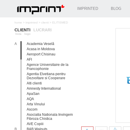
IMPRINTED
BLOG
home
>
imprinted
>
clienti
>
ELITISMED
CLIENTI
LUCRARI
lista
logo
A
Academia Veselă
Acasa in Moldova
Aeroport Chisinau
AFI
Agence Universitaire de la
Francophonie
Agentia Elvetiana pentru
Dezvoltare si Cooperare
Alti clienti
Amnesty International
ApaSan
AQA
Arta Vinului
Ascom
Asociatia Nationala Invingem
Fibroza Chistica
AVE Copiii
B
B&B Walnuts