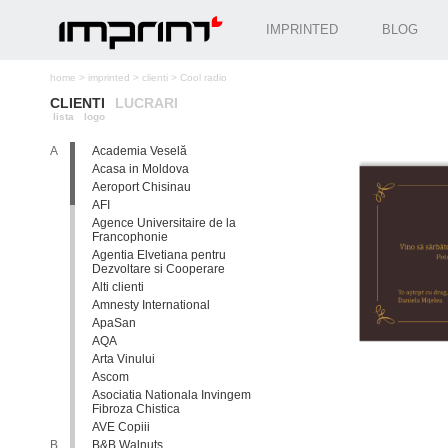
IMPRINTED
BLOG
home
>
imprinted
>
clienti
>
Cool radio
CLIENTI
LUCRARI
lista
logo
A
Academia Veselă
Acasa in Moldova
Aeroport Chisinau
AFI
Agence Universitaire de la
Francophonie
Agentia Elvetiana pentru
Dezvoltare si Cooperare
Alti clienti
Amnesty International
ApaSan
AQA
Arta Vinului
Ascom
Asociatia Nationala Invingem
Fibroza Chistica
AVE Copiii
B
B&B Walnuts