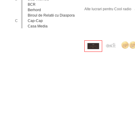
BCR
Alte lucrari pentru Cool radio
Berhord
Biroul de Relatii cu Diaspora
C
Cap-Cap
Casa Media
Casa Spa
Catholic Relief Services
Coalitia Nediscriminare
Coca-Cola
Comisia Nationala pentru
Consultari si Negocieri
Colective
Confederatia Nationala a
Patronatului
Conferinta Nationala
Implementarea Conventiei
ONU cu Privire la Drepturile
Copilului in Republica
Moldova: de la Deziderat la
Realitate
Consiliul Europei
Consiliul National al
Tineretului din Moldova
Consiliul National pentru
Asistenta Juridica Garantata de
Stat
Cool radio