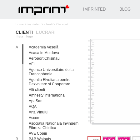
IMPRINTED
BLOG
home
>
imprinted
>
clienti
>
Oscarjet
CLIENTI
LUCRARI
lista
logo
A
Academia Veselă
Acasa in Moldova
Aeroport Chisinau
AFI
Agence Universitaire de la
Francophonie
Agentia Elvetiana pentru
Dezvoltare si Cooperare
Alti clienti
Amnesty International
ApaSan
AQA
Arta Vinului
Ascom
Asociatia Nationala Invingem
Fibroza Chistica
AVE Copiii
B
B&B Walnuts