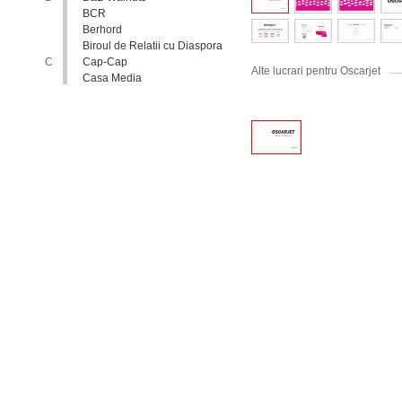
BCR
Berhord
Biroul de Relatii cu Diaspora
C
Cap-Cap
Alte lucrari pentru Oscarjet
Casa Media
Casa Spa
Catholic Relief Services
Coalitia Nediscriminare
Coca-Cola
Comisia Nationala pentru
Consultari si Negocieri
Colective
Confederatia Nationala a
Patronatului
Conferinta Nationala
Implementarea Conventiei
ONU cu Privire la Drepturile
Copilului in Republica
Moldova: de la Deziderat la
Realitate
Consiliul Europei
Consiliul National al
Tineretului din Moldova
Consiliul National pentru
Asistenta Juridica Garantata de
Stat
Cool radio