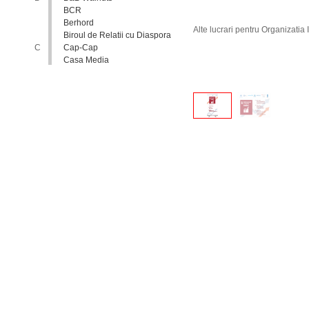
BCR
Berhord
Alte lucrari pentru Organizatia
Biroul de Relatii cu Diaspora
C
Cap-Cap
Casa Media
Casa Spa
Catholic Relief Services
Coalitia Nediscriminare
Coca-Cola
Comisia Nationala pentru
Consultari si Negocieri
Colective
Confederatia Nationala a
Patronatului
Conferinta Nationala
Implementarea Conventiei
ONU cu Privire la Drepturile
Copilului in Republica
Moldova: de la Deziderat la
Realitate
Consiliul Europei
Consiliul National al
Tineretului din Moldova
Consiliul National pentru
Asistenta Juridica Garantata de
Stat
Cool radio