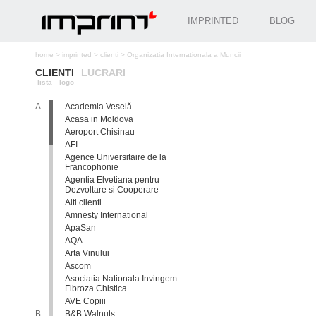
IMPRINTED
BLOG
home
>
imprinted
>
clienti
>
Organizatia Internationala a Muncii
CLIENTI
LUCRARI
lista
logo
A
Academia Veselă
Acasa in Moldova
Aeroport Chisinau
AFI
Agence Universitaire de la
Francophonie
Agentia Elvetiana pentru
Dezvoltare si Cooperare
Alti clienti
Amnesty International
ApaSan
AQA
Arta Vinului
Ascom
Asociatia Nationala Invingem
Fibroza Chistica
AVE Copiii
B
B&B Walnuts