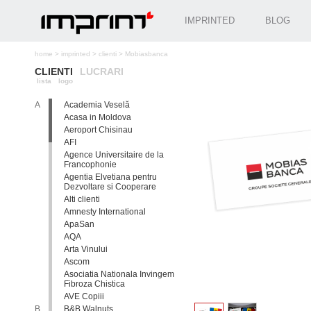
IMPRINTED
BLOG
home
>
imprinted
>
clienti
>
Mobiasbanca
CLIENTI
LUCRARI
lista
logo
A
Academia Veselă
Acasa in Moldova
Aeroport Chisinau
AFI
Agence Universitaire de la
Francophonie
Agentia Elvetiana pentru
Dezvoltare si Cooperare
Alti clienti
Amnesty International
ApaSan
AQA
Arta Vinului
Ascom
Asociatia Nationala Invingem
Fibroza Chistica
AVE Copiii
B
B&B Walnuts