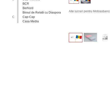
BCR
Berhord
Alte lucrari pentru Mobiasbanc
Biroul de Relatii cu Diaspora
C
Cap-Cap
Casa Media
Casa Spa
Catholic Relief Services
Coalitia Nediscriminare
Coca-Cola
Comisia Nationala pentru
Consultari si Negocieri
Colective
Confederatia Nationala a
Patronatului
Conferinta Nationala
Implementarea Conventiei
ONU cu Privire la Drepturile
Copilului in Republica
Moldova: de la Deziderat la
Realitate
Consiliul Europei
Consiliul National al
Tineretului din Moldova
Consiliul National pentru
Asistenta Juridica Garantata de
Stat
Cool radio