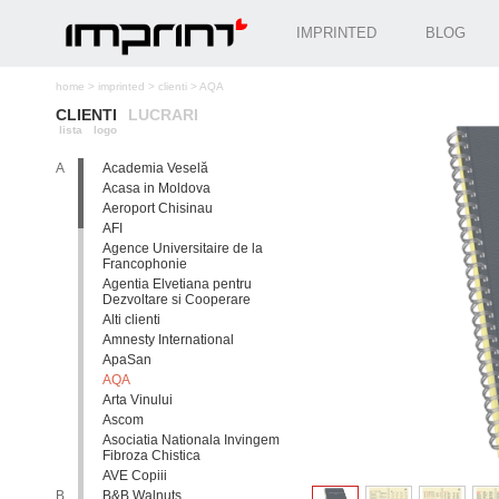
IMPRINTED
BLOG
home
>
imprinted
>
clienti
>
AQA
CLIENTI
LUCRARI
lista
logo
A
Academia Veselă
Acasa in Moldova
Aeroport Chisinau
AFI
Agence Universitaire de la
Francophonie
Agentia Elvetiana pentru
Dezvoltare si Cooperare
Alti clienti
Amnesty International
ApaSan
AQA
Arta Vinului
Ascom
Asociatia Nationala Invingem
Fibroza Chistica
AVE Copiii
B
B&B Walnuts