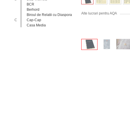
BCR
Berhord
Alte lucrari pentru AQA
Biroul de Relatii cu Diaspora
C
Cap-Cap
Casa Media
Casa Spa
Catholic Relief Services
Coalitia Nediscriminare
Coca-Cola
Comisia Nationala pentru
Consultari si Negocieri
Colective
Confederatia Nationala a
Patronatului
Conferinta Nationala
Implementarea Conventiei
ONU cu Privire la Drepturile
Copilului in Republica
Moldova: de la Deziderat la
Realitate
Consiliul Europei
Consiliul National al
Tineretului din Moldova
Consiliul National pentru
Asistenta Juridica Garantata de
Stat
Cool radio